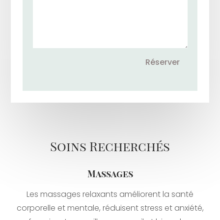
L’institut
Soins
Réserver
du
visage
Soins
du
corps
Soins Recherchés
Collarium
Solarium
Massages
Bon
Cadeau
Les massages relaxants améliorent la santé
corporelle et mentale, réduisent stress et anxiété,
Contact