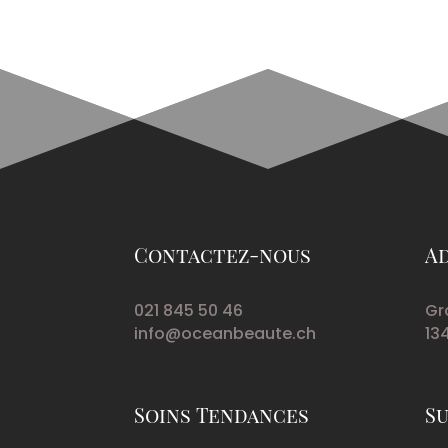
Contactez-nous
A
021 845 50 46
Gr
info@oceanbeaute.ch
13
Soins Tendances
Su